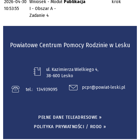
2026-04-30
Wniosek - Moduł
Publikacja
krok
10:53:55
I - Obszar A -
Zadanie 4
Powiatowe Centrum Pomocy Rodzinie w Lesku
ul. Kazimierza Wielkiego 4,
38-600 Lesko
pcpr@powiat-leski.pl
tel.:
134939095
PEŁNE DANE TELEADRESOWE »
POLITYKA PRYWATNOŚCI / RODO »