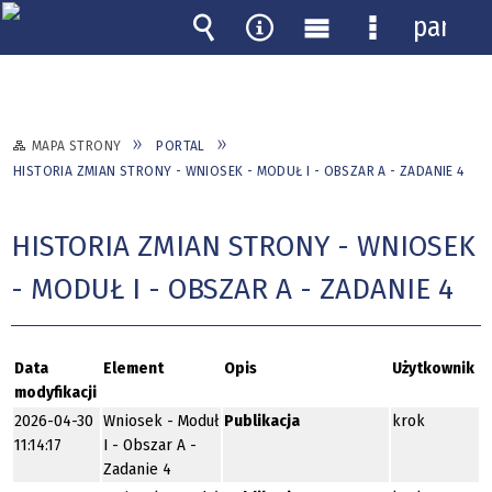
panel
Wyszukiwarka
Narzędzia
Menu
Menu
główne
szczegółow
MAPA STRONY
PORTAL
HISTORIA ZMIAN STRONY - WNIOSEK - MODUŁ I - OBSZAR A - ZADANIE 4
HISTORIA ZMIAN STRONY - WNIOSEK
- MODUŁ I - OBSZAR A - ZADANIE 4
Data
Element
Opis
Użytkownik
modyfikacji
2026-04-30
Wniosek - Moduł
Publikacja
krok
11:14:17
I - Obszar A -
Zadanie 4